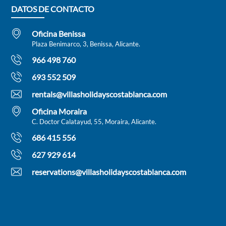
DATOS DE CONTACTO
Oficina Benissa
Plaza Benimarco, 3, Benissa, Alicante.
966 498 760
693 552 509
rentals@villasholidayscostablanca.com
Oficina Moraira
C. Doctor Calatayud, 55, Moraira, Alicante.
686 415 556
627 929 614
reservations@villasholidayscostablanca.com