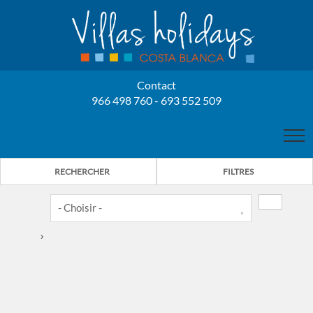
Contact
966 498 760 - 693 552 509
LES PROPRIÉTAIRES
RECHERCHER
FILTRES
BONO C. VALENCIANA
CONTACT
›
NOS VILLAS
6
3
LOCATION VILLAS
BENISSA