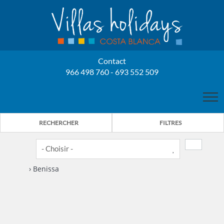
Contact
966 498 760 - 693 552 509
LES PROPRIÉTAIRES
RECHERCHER
FILTRES
BONO C. VALENCIANA
CONTACT
› Benissa
NOS VILLAS
2
1
LOCATION VILLAS
BENISSA