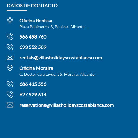
DATOS DE CONTACTO
Oficina Benissa
Plaza Benimarco, 3, Benissa, Alicante.
966 498 760
693 552 509
rentals@villasholidayscostablanca.com
Oficina Moraira
C. Doctor Calatayud, 55, Moraira, Alicante.
686 415 556
627 929 614
reservations@villasholidayscostablanca.com