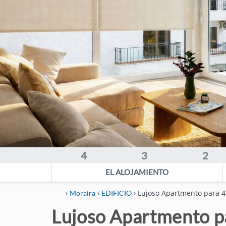
PLANES COSTA BLANCA
CONTACTO
ACCESO CLIENTES
ESPAÑOL
ENGLISH
DEUTSCH
FRANÇAIS
NEDERLANDS
4
3
2
EL ALOJAMIENTO
›
›
› Lujoso Apartmento para 
Moraira
EDIFICIO
Lujoso Apartmento pa