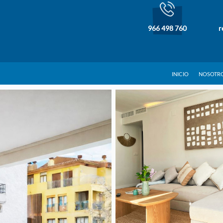
966 498 760
r
INICIO
NOSOTR