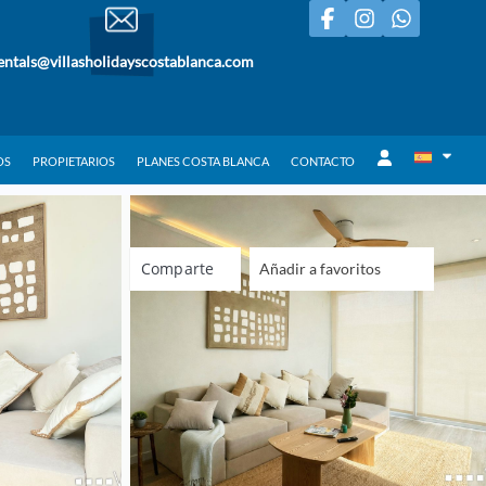
entals@villasholidayscostablanca.com
OS
PROPIETARIOS
PLANES COSTA BLANCA
CONTACTO
Comparte
Añadir a favoritos