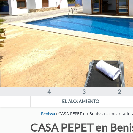
PLANES COSTA BLANCA
CONTACTO
ACCESO CLIENTES
ESPAÑOL
ENGLISH
DEUTSCH
FRANÇAIS
NEDERLANDS
4
3
2
EL ALOJAMIENTO
›
› CASA PEPET en Benissa – encantadora 
Benissa
CASA PEPET en Beniss