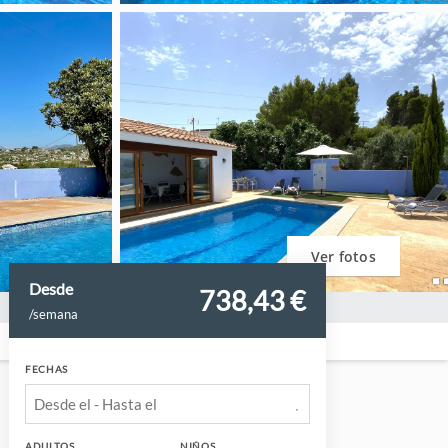
Ver fotos
Desde
738,
43 €
/semana
FECHAS
ADULTOS
NIÑOS