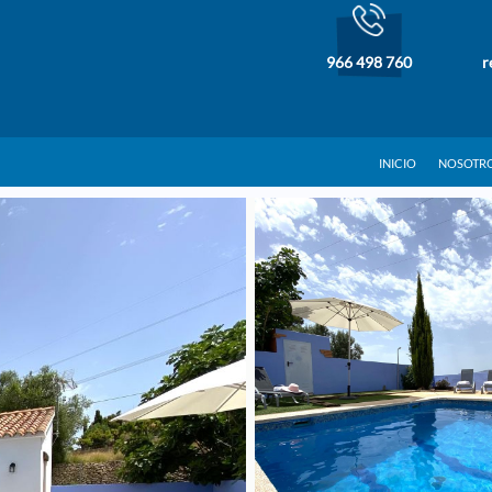
966 498 760
r
INICIO
NOSOTR