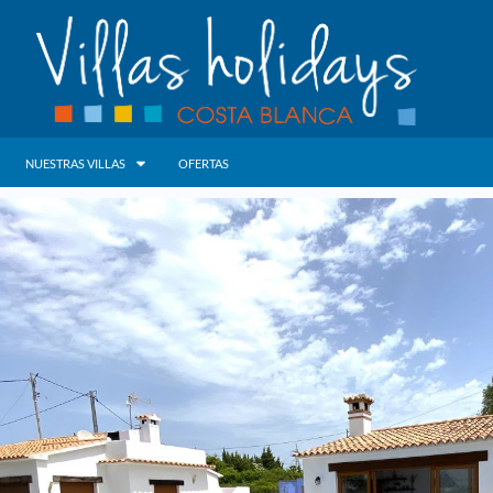
NUESTRAS VILLAS
OFERTAS
INICIO
NOSOTROS
PROPIETARIOS
NUESTRAS VILLAS
ALQUILER VILLAS BENISSA
ALQUILER VILLAS MORAIRA
ALQUILER VILLAS CALPE
OFERTAS
LARGA ESTANCIA