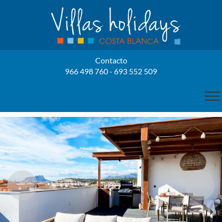
Contacto
966 498 760 - 693 552 509
INICIO
NOSOTROS
PROPIETARIOS
NUESTRAS VILLAS
ALQUILER VILLAS
BENISSA