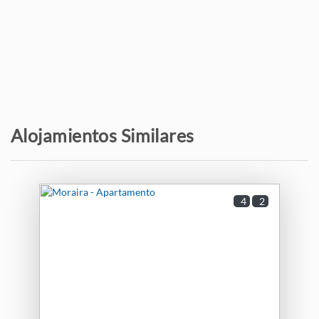
Playa de arena - Playa Amapolla
650 m
Playa de arena - Paya Portitxolet
750 m
Parque natural - Microreserva de Flora
850 m
Playa de roca - Playa La Galera
1,6 km
Alojamientos Similares
Supermercado - Aldi
2 km
Hospital - HCB Moraira
3 km
4
2
Supermercado - Carrefour
3,3 km
Campo de Golf - Club de Golf Ifach
3,8 km
Campo de Golf - Club de Golf Jávea
7,3 km