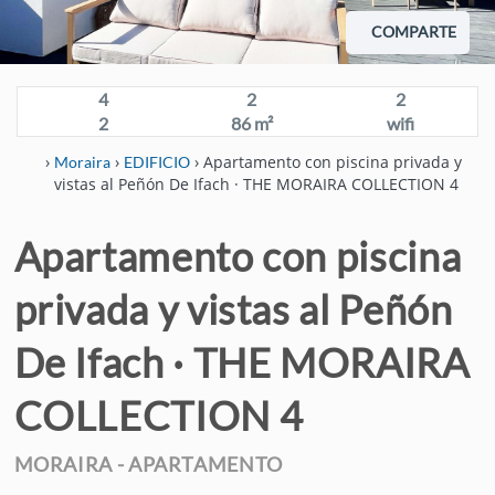
ALQUILER VILLAS
COMPARTE
MORAIRA
ALQUILER VILLAS
4
2
2
CALPE
2
86 m²
wifi
OFERTAS
›
›
› Apartamento con piscina privada y
Moraira
EDIFICIO
vistas al Peñón De Ifach · THE MORAIRA COLLECTION 4
LARGA ESTANCIA
Apartamento con piscina
PLANES COSTA
BLANCA
privada y vistas al Peñón
CONTACTO
De Ifach · THE MORAIRA
ACCESO CLIENTES
ESPAÑOL
COLLECTION 4
ENGLISH
MORAIRA -
APARTAMENTO
DEUTSCH