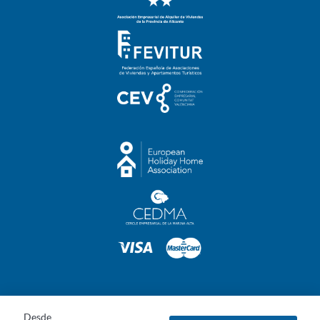
©2023 Villas Holidays Costa Blanca S.L · Todos los derechos
Desde