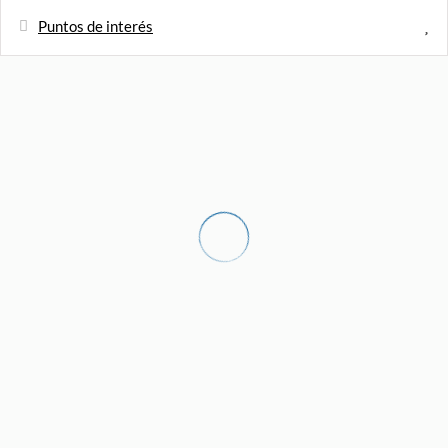
Puntos de interés
Distancias
Cafetería
20 m
Pueblo - Moraira
30 m
Supermercado - Supercor Exprés
130 m
Hospital - Centro salud Moraira
200 m
Supermercado - Pepe La Sal
250 m
Parque - Moraira Park
300 m